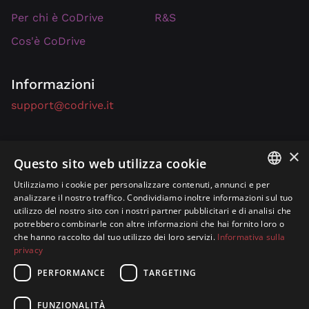
R&S
Per chi è CoDrive
Cos'è CoDrive
Informazioni
support@codrive.it
×
Privacy Policy
Questo sito web utilizza cookie
Cookie Policy
Utilizziamo i cookie per personalizzare contenuti, annunci e per
ITALIAN
analizzare il nostro traffico. Condividiamo inoltre informazioni sul tuo
Ti piacerebbe guidare su ogni strada come se l'avessi sempre
conosciuta?
Questa è la soluzione!
utilizzo del nostro sito con i nostri partner pubblicitari e di analisi che
ENGLISH
potrebbero combinarle con altre informazioni che hai fornito loro o
che hanno raccolto dal tuo utilizzo dei loro servizi.
Informativa sulla
privacy
PERFORMANCE
TARGETING
Copyright © 2026 – P.IVA n. 01672430558, REA n. 352797
FUNZIONALITÀ