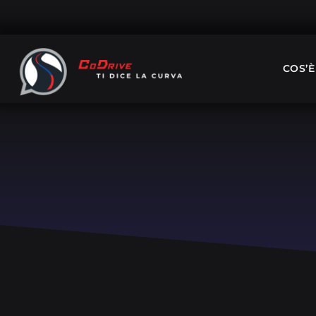
COS’È