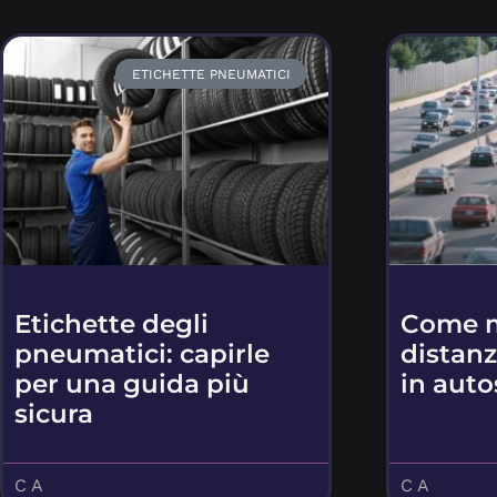
ETICHETTE PNEUMATICI
Etichette degli
Come m
pneumatici: capirle
distanz
per una guida più
in auto
sicura
C A
C A