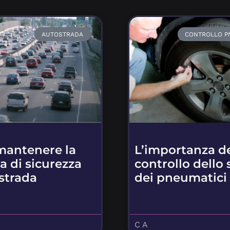
AUTOSTRADA
CONTROLLO P
antenere la
L’importanza d
a di sicurezza
controllo dello 
strada
dei pneumatici
C A