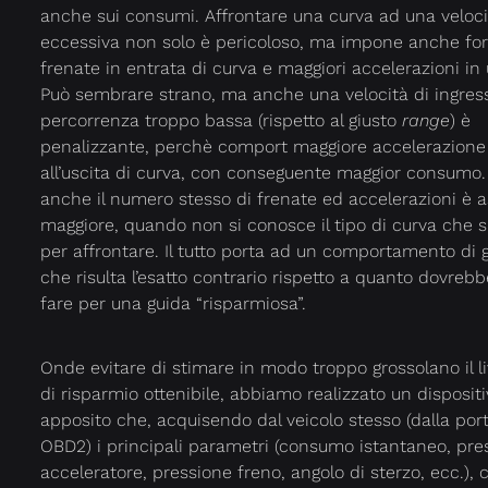
anche sui consumi. Affrontare una curva ad una veloci
eccessiva non solo è pericoloso, ma impone anche for
frenate in entrata di curva e maggiori accelerazioni in 
Può sembrare strano, ma anche una velocità di ingres
percorrenza troppo bassa (rispetto al giusto
range
) è
penalizzante, perchè comport maggiore accelerazione
all’uscita di curva, con conseguente maggior consumo
anche il numero stesso di frenate ed accelerazioni è a
maggiore, quando non si conosce il tipo di curva che s
per affrontare. Il tutto porta ad un comportamento di 
che risulta l’esatto contrario rispetto a quanto dovrebb
fare per una guida “risparmiosa”.
Onde evitare di stimare in modo troppo grossolano il li
di risparmio ottenibile, abbiamo realizzato un disposit
apposito che, acquisendo dal veicolo stesso (dalla por
OBD2) i principali parametri (consumo istantaneo, pre
acceleratore, pressione freno, angolo di sterzo, ecc.), 