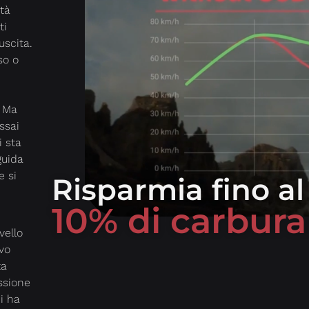
tà
ti
uscita.
so o
. Ma
ssai
i sta
guida
e si
Risparmia fino al
10% di carbur
vello
ivo
ta
ssione
ci ha