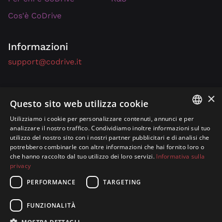
Cos'è CoDrive
Informazioni
support@codrive.it
×
Privacy Policy
Questo sito web utilizza cookie
Cookie Policy
Utilizziamo i cookie per personalizzare contenuti, annunci e per
ITALIAN
analizzare il nostro traffico. Condividiamo inoltre informazioni sul tuo
Ti piacerebbe guidare su ogni strada come se l'avessi sempre
conosciuta?
Questa è la soluzione!
utilizzo del nostro sito con i nostri partner pubblicitari e di analisi che
ENGLISH
potrebbero combinarle con altre informazioni che hai fornito loro o
che hanno raccolto dal tuo utilizzo dei loro servizi.
Informativa sulla
privacy
PERFORMANCE
TARGETING
Copyright © 2026 – P.IVA n. 01672430558, REA n. 352797
FUNZIONALITÀ
Capitale sociale: 195.947,00 I.V. fully paid-up