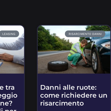
LEASING
RISARCIMENTO DANNI
e tra
Danni alle ruote:
eggio
come richiedere un
ine?
risarcimento