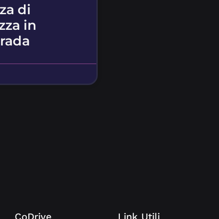
za di
zza in
trada
CoDrive
Link Utili