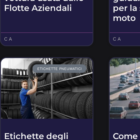
Flotte Aziendali
per la
moto
C A
C A
ETICHETTE PNEUMATICI
Etichette degli
Come 