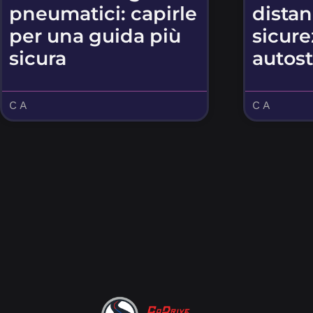
pneumatici: capirle
distan
per una guida più
sicure
sicura
autos
C A
C A