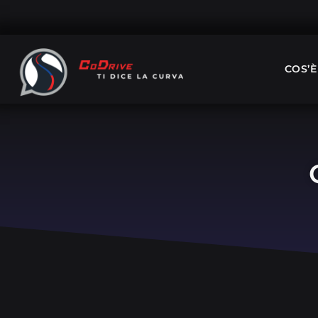
COS’È