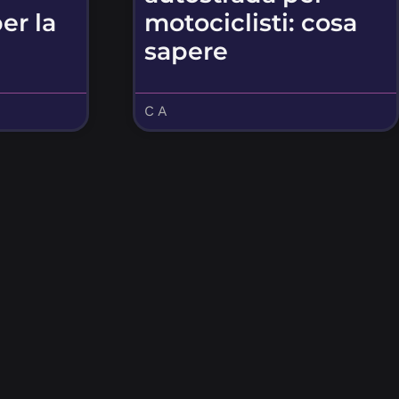
er la
motociclisti: cosa
sapere
C A