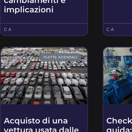
cambiamenti e
implicazioni
C A
C A
FLOTTE AZIENDALI
Acquisto di una
Checkl
vettura usata dalle
guida: