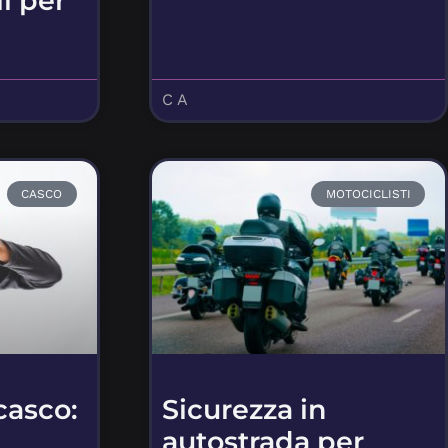
i per
C A
CASCO
MOTOCICLISTI
casco:
Sicurezza in
autostrada per