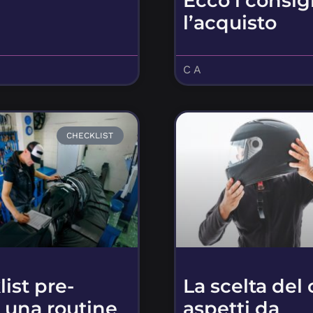
Ecco i consigl
l’acquisto
C A
CHECKLIST
ist pre-
La scelta del 
 una routine
aspetti da