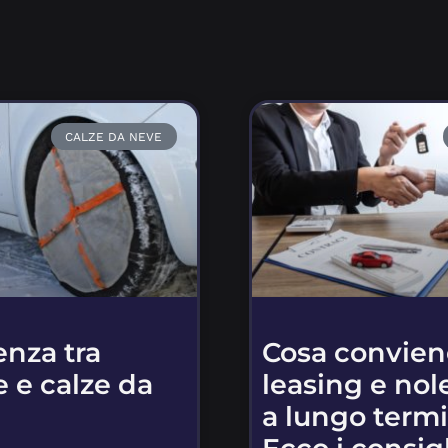
CALZE DA NEVE
enza tra
Cosa convien
 e calze da
leasing e nol
a lungo term